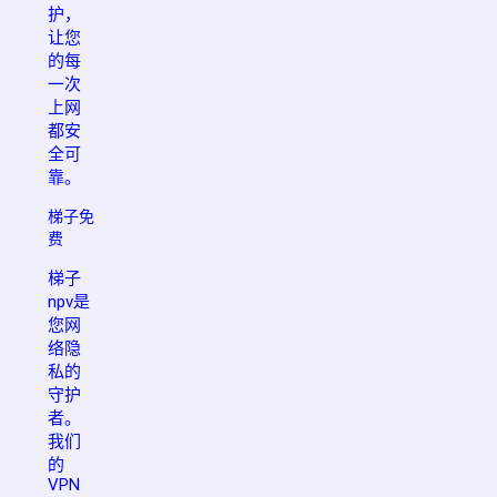
护，
让您
的每
一次
上网
都安
全可
靠。
梯子免
费
梯子
npv是
您网
络隐
私的
守护
者。
我们
的
VPN