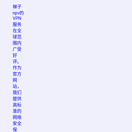
梯子
npv的
VPN
服务
在全
球范
围内
广受
好
评。
作为
官方
网
站，
我们
提供
高标
准的
网络
安全
保