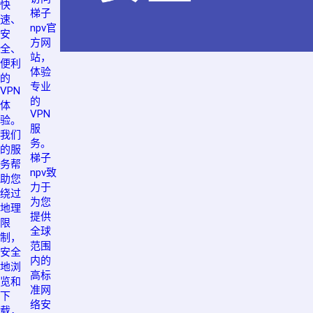
快
梯子
速、
npv官
安
方网
全、
站，
便利
体验
的
专业
VPN
的
体
VPN
验。
服
我们
务。
的服
梯子
务帮
npv致
助您
力于
绕过
为您
地理
提供
限
全球
制，
范围
安全
内的
地浏
高标
览和
准网
下
络安
载，