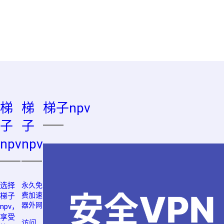
梯
梯
梯子npv
子
子
npv
npv
选择
永久免
费加速
梯子
器外网
npv，
享受
访问