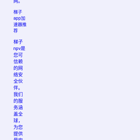
网。
梯子
app加
速器推
荐
梯子
npv是
您可
信赖
的网
络安
全伙
伴。
我们
的服
务涵
盖全
球，
为您
提供