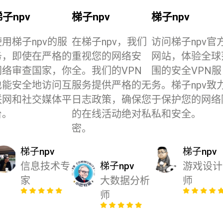
子npv
梯子npv
梯子npv
使用梯子npv的服
在梯子npv，我们
访问梯子npv官
务，即使在严格的
重视您的网络安
网站，体验全球
网络审查国家，你
全。我们的VPN
围的安全VPN服
也能安全地访问互
服务提供严格的无
务。梯子npv致
联网和社交媒体平
日志政策，确保您
于保护您的网络
台。
的在线活动绝对私
私和安全。
密。
梯子npv
梯子npv
信息技术专
梯子npv
游戏设计
家
大数据分析
师
师